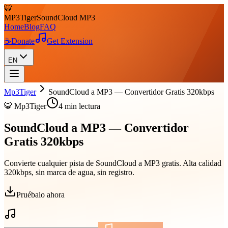
🐯
MP3
Tiger
SoundCloud MP3
Home
Blog
FAQ
☕
Donate
Get Extension
EN
Mp3Tiger
SoundCloud a MP3 — Convertidor Gratis 320kbps
🐯 Mp3Tiger
4
min lectura
SoundCloud a MP3 — Convertidor
Gratis 320kbps
Convierte cualquier pista de SoundCloud a MP3 gratis. Alta calidad
320kbps, sin marca de agua, sin registro.
Pruébalo ahora