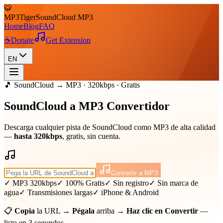
🐯
MP3
Tiger
SoundCloud MP3
Home
Blog
FAQ
☕
Donate
Get Extension
EN
🎵 SoundCloud → MP3 · 320kbps · Gratis
SoundCloud a
MP3
Convertidor
Descarga cualquier pista de SoundCloud como MP3 de alta calidad
—
hasta 320kbps
, gratis, sin cuenta.
Convertir a MP3
✓ MP3 320kbps
✓ 100% Gratis
✓ Sin registro
✓ Sin marca de
agua
✓ Transmisiones largas
✓ iPhone & Android
📋
Copia
la URL →
Pégala
arriba →
Haz clic en Convertir
—
listo en 3 segundos