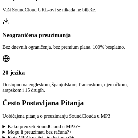
Vaši SoundCloud URL-ovi se nikada ne bilježe.
Neograničena preuzimanja
Bez dnevnih ograničenja, bez premium plana. 100% besplatno.
20 jezika
Dostupno na engleskom, španjolskom, francuskom, njemačkom,
arapskom i 15 drugih.
Često Postavljana Pitanja
Uobičajena pitanja o preuzimanju SoundClouda u MP3
Kako preuzeti SoundCloud u MP3?
+
Mogu li preuzimati bez računa?
+
Koja MP3 kvaliteta je dostupna?
+