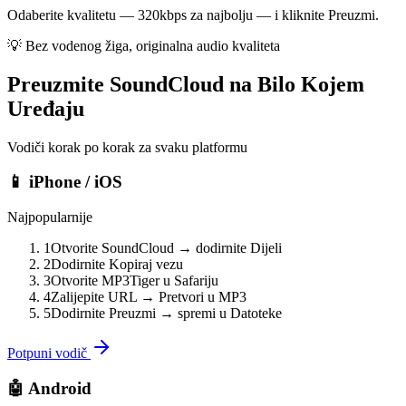
Odaberite kvalitetu — 320kbps za najbolju — i kliknite Preuzmi.
💡
Bez vodenog žiga, originalna audio kvaliteta
Preuzmite SoundCloud na Bilo Kojem
Uređaju
Vodiči korak po korak za svaku platformu
📱 iPhone / iOS
Najpopularnije
1
Otvorite SoundCloud → dodirnite Dijeli
2
Dodirnite Kopiraj vezu
3
Otvorite MP3Tiger u Safariju
4
Zalijepite URL → Pretvori u MP3
5
Dodirnite Preuzmi → spremi u Datoteke
Potpuni vodič
🤖 Android