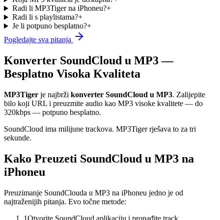
Radi li MP3Tiger na iPhoneu?
+
Radi li s playlistama?
+
Je li potpuno besplatno?
+
Pogledajte sva pitanja
Konverter SoundCloud u MP3 —
Besplatno Visoka Kvaliteta
MP3Tiger
je najbrži
konverter SoundCloud u MP3
. Zalijepite
bilo koji URL i preuzmite audio kao MP3 visoke kvalitete — do
320kbps — potpuno besplatno.
SoundCloud ima milijune trackova. MP3Tiger rješava to za tri
sekunde.
Kako Preuzeti SoundCloud u MP3 na
iPhoneu
Preuzimanje SoundClouda u MP3 na iPhoneu jedno je od
najtraženijih pitanja. Evo točne metode:
1
Otvorite SoundCloud aplikaciju i pronađite track