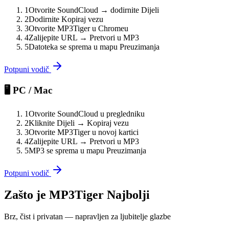
1
Otvorite SoundCloud → dodirnite Dijeli
2
Dodirnite Kopiraj vezu
3
Otvorite MP3Tiger u Chromeu
4
Zalijepite URL → Pretvori u MP3
5
Datoteka se sprema u mapu Preuzimanja
Potpuni vodič
🖥️ PC / Mac
1
Otvorite SoundCloud u pregledniku
2
Kliknite Dijeli → Kopiraj vezu
3
Otvorite MP3Tiger u novoj kartici
4
Zalijepite URL → Pretvori u MP3
5
MP3 se sprema u mapu Preuzimanja
Potpuni vodič
Zašto je MP3Tiger Najbolji
Brz, čist i privatan — napravljen za ljubitelje glazbe