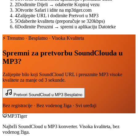
2
Dodirnite Dijeli → odaberite Kopiraj vezu
3
Otvorite Safari i idite na mp3tiger.com
4
Zalijepite URL i dodirnite Pretvori u MP3
5
Odaberite kvalitetu (preporučuje se 320kbps)
6
Dodirnite Preuzmi → spremi u aplikaciju Datoteke
⚡ Trenutno · Besplatno · Visoka Kvaliteta
Spremni za pretvorbu SoundClouda u
MP3?
Zalijepite bilo koji SoundCloud URL i preuzmite MP3 visoke
kvalitete za manje od 3 sekunde.
Pretvori SoundCloud u MP3 Besplatno
Bez registracije · Bez vodenog žiga · Svi uređaji
🐯
MP3Tiger
Najbrži SoundCloud u MP3 konverter. Visoka kvaliteta, bez
vodenog žiga.