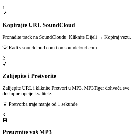
1
🔗
Kopirajte URL SoundCloud
Pronađite track na SoundCloudu. Kliknite Dijeli → Kopiraj vezu.
💡
Radi s soundcloud.com i on.soundcloud.com
2
🎵
Zalijepite i Pretvorite
Zalijepite URL i kliknite Pretvori u MP3. MP3Tiger dohvaća sve
dostupne opcije kvalitete.
💡
Pretvorba traje manje od 1 sekunde
3
💾
Preuzmite vaš MP3