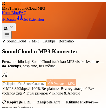
🐯
MP3
Tiger
SoundCloud MP3
Home
Blog
FAQ
☕
Donate
Get Extension
EN
🎵 SoundCloud → MP3 · 320kbps · Besplatno
SoundCloud u
MP3
Konverter
Preuzmite bilo koji SoundCloud track kao MP3 visoke kvalitete —
do 320kbps
, besplatno, bez računa.
Pretvori u MP3
✓ MP3 320kbps
✓ 100% Besplatno
✓ Bez registracije
✓ Bez
vodenog žiga
✓ Dugi prijenosi
✓ iPhone & Android
📋
Kopirajte
URL →
Zalijepite
gore →
Kliknite Pretvori
—
gotovo za 3 sekunde