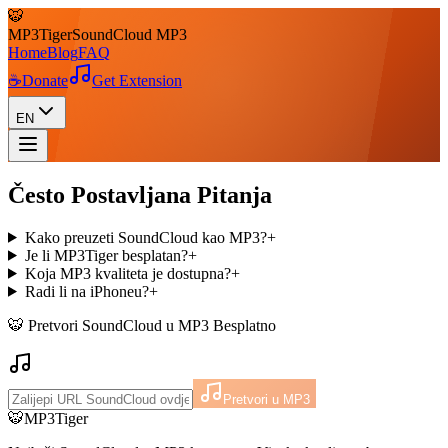
🐯
MP3
Tiger
SoundCloud MP3
Home
Blog
FAQ
☕
Donate
Get Extension
EN
Često Postavljana Pitanja
Kako preuzeti SoundCloud kao MP3?
+
Je li MP3Tiger besplatan?
+
Koja MP3 kvaliteta je dostupna?
+
Radi li na iPhoneu?
+
🐯 Pretvori SoundCloud u MP3 Besplatno
Pretvori u MP3
🐯
MP3Tiger