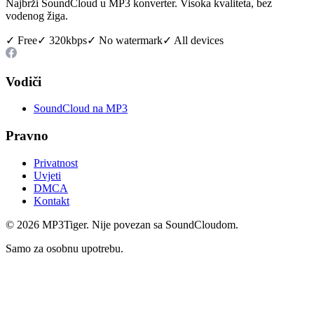
Najbrži SoundCloud u MP3 konverter. Visoka kvaliteta, bez
vodenog žiga.
✓ Free
✓ 320kbps
✓ No watermark
✓ All devices
Vodiči
SoundCloud na MP3
Pravno
Privatnost
Uvjeti
DMCA
Kontakt
©
2026
MP3Tiger. Nije povezan sa SoundCloudom.
Samo za osobnu upotrebu.