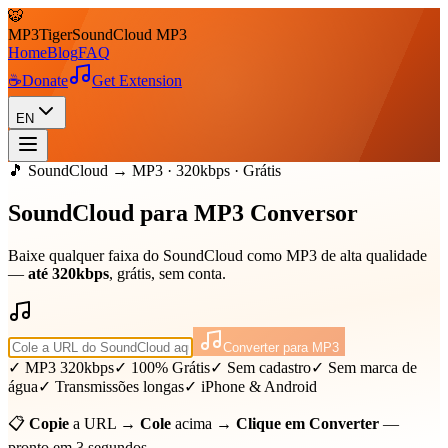
🐯
MP3
Tiger
SoundCloud MP3
Home
Blog
FAQ
☕
Donate
Get Extension
EN
🎵 SoundCloud → MP3 · 320kbps · Grátis
SoundCloud para
MP3
Conversor
Baixe qualquer faixa do SoundCloud como MP3 de alta qualidade
—
até 320kbps
, grátis, sem conta.
Converter para MP3
✓ MP3 320kbps
✓ 100% Grátis
✓ Sem cadastro
✓ Sem marca de
água
✓ Transmissões longas
✓ iPhone & Android
📋
Copie
a URL →
Cole
acima →
Clique em Converter
—
pronto em 3 segundos