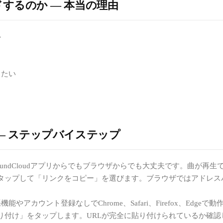
ードするのか — 本当の理由
い
きたい
法 — ステップバイステップ
oundCloudアプリからでもブラウザからでも大丈夫です。曲が再
プして「リンクをコピー」を選びます。ブラウザではアドレスバーからU
機能やアカウント登録なしでChrome、Safari、Firefox、E
付け」をタップします。URLが完全に貼り付けられているか確認