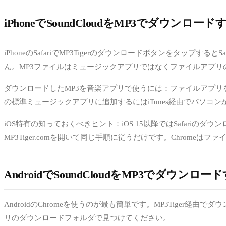
iPhoneでSoundCloudをMP3でダウンロー
iPhoneのSafariでMP3Tigerのダウンロードボタンをタ
ん。MP3ファイルはミュージックアプリではなくファイルアプ
ダウンロードしたMP3を音楽アプリで使うには：ファイルアプリを開
の標準ミュージックアプリに追加するにはiTunes経由でパソコ
iOS特有の知っておくべきヒント：iOS 15以降ではSafari
MP3Tiger.comを開いて同じ手順に従うだけです。Chromeは
AndroidでSoundCloudをMP3でダウンロ
AndroidのChromeを使うのが最も簡単です。MP3Tig
リのダウンロードフォルダで見つけてください。