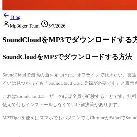
Blog
Mp3tiger Team
·
5/7/2026
SoundCloudをMP3でダウンロードする
SoundCloudをMP3でダウンロードする方法
SoundCloudで最高の曲を見つけた。オフラインで聴きたい、
るいは見つかっても「SoundCloud Goに登録が必要です」と表
これはSoundCloudユーザーのほぼ全員が経験することです
使えて何もインストールしなくていい解決策があります。
MP3Tigerを使えばスマホでもパソコンでもChromeかSafar