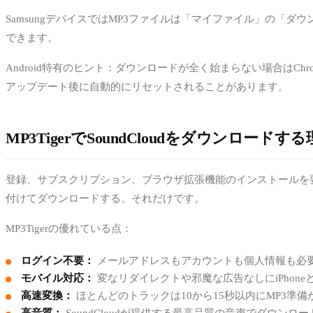
SamsungデバイスではMP3ファイルは「マイファイル」の「ダウ
できます。
Android特有のヒント：ダウンロードが全く始まらない場合は
アップデート後に自動的にリセットされることがあります。
MP3TigerでSoundCloudをダウンロードす
登録、サブスクリプション、ブラウザ拡張機能のインストールを要
付けてダウンロードする。それだけです。
MP3Tigerの優れている点：
ログイン不要：
メールアドレスもアカウントも個人情報も必
モバイル対応：
変なリダイレクトや邪魔な広告なしにiPhoneと
高速変換：
ほとんどのトラックは10から15秒以内にMP3準備
高音質：
SoundCloudが提供する最高品質の音声でダウンロ