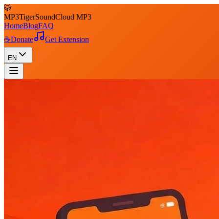
🐯
MP3
Tiger
SoundCloud MP3
Home
Blog
FAQ
☕
Donate
Get Extension
EN