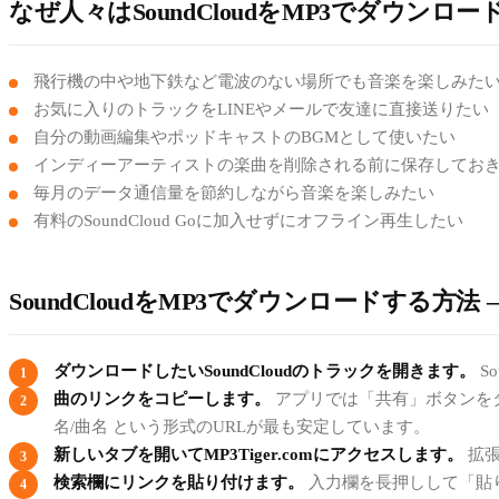
なぜ人々はSoundCloudをMP3でダウンロ
飛行機の中や地下鉄など電波のない場所でも音楽を楽しみた
お気に入りのトラックをLINEやメールで友達に直接送りたい
自分の動画編集やポッドキャストのBGMとして使いたい
インディーアーティストの楽曲を削除される前に保存してお
毎月のデータ通信量を節約しながら音楽を楽しみたい
有料のSoundCloud Goに加入せずにオフライン再生したい
SoundCloudをMP3でダウンロードする方
ダウンロードしたいSoundCloudのトラックを開きます。
S
曲のリンクをコピーします。
アプリでは「共有」ボタンをタッ
名/曲名 という形式のURLが最も安定しています。
新しいタブを開いてMP3Tiger.comにアクセスします。
拡張
検索欄にリンクを貼り付けます。
入力欄を長押しして「貼り