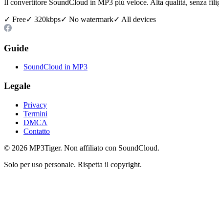
Il convertitore SoundCloud in MP3 più veloce. Alta qualità, senza fili
✓ Free
✓ 320kbps
✓ No watermark
✓ All devices
Guide
SoundCloud in MP3
Legale
Privacy
Termini
DMCA
Contatto
©
2026
MP3Tiger. Non affiliato con SoundCloud.
Solo per uso personale. Rispetta il copyright.