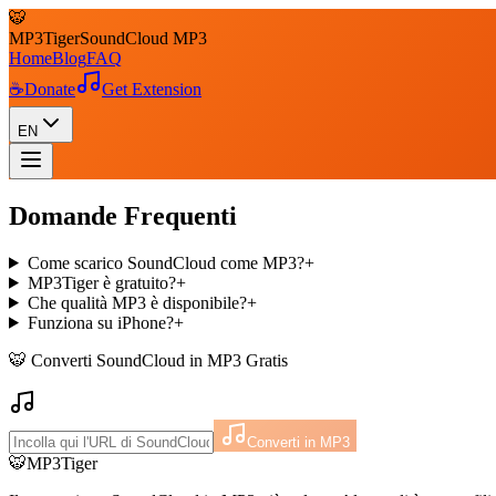
🐯
MP3
Tiger
SoundCloud MP3
Home
Blog
FAQ
☕
Donate
Get Extension
EN
Domande Frequenti
Come scarico SoundCloud come MP3?
+
MP3Tiger è gratuito?
+
Che qualità MP3 è disponibile?
+
Funziona su iPhone?
+
🐯 Converti SoundCloud in MP3 Gratis
Converti in MP3
🐯
MP3Tiger