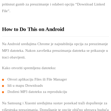
pritisnut gumb za preuzimanje i odaberi opciju “Download Linked
File”.
How to Do This on Android
Na Android uređajima Chrome je najstabilnija opcija za preuzimanje
MP3 datoteka. Nakon završetka preuzimanja datoteka se prikazuje u
traci obavijesti.
Kako otvoriti spremljenu datoteku:
Otvori aplikaciju Files ili File Manager
Idi u mapu Downloads
Dodirni MP3 datoteku za reprodukciju
Na Samsung i Xiaomi uređajima sustav ponekad traži dopuštenje za
višestruka preuzimanja. Dopuštanje te opcije obično ubrzava buduća