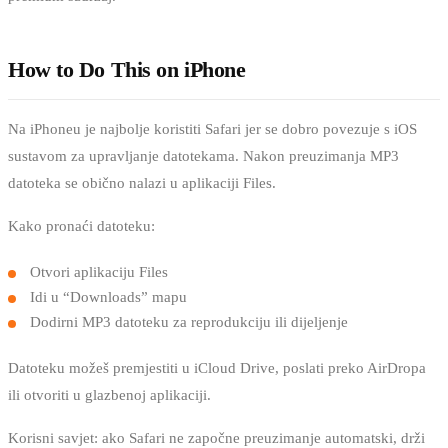
How to Do This on iPhone
Na iPhoneu je najbolje koristiti Safari jer se dobro povezuje s iOS
sustavom za upravljanje datotekama. Nakon preuzimanja MP3
datoteka se obično nalazi u aplikaciji Files.
Kako pronaći datoteku:
Otvori aplikaciju Files
Idi u “Downloads” mapu
Dodirni MP3 datoteku za reprodukciju ili dijeljenje
Datoteku možeš premjestiti u iCloud Drive, poslati preko AirDropa
ili otvoriti u glazbenoj aplikaciji.
Korisni savjet: ako Safari ne započne preuzimanje automatski, drži