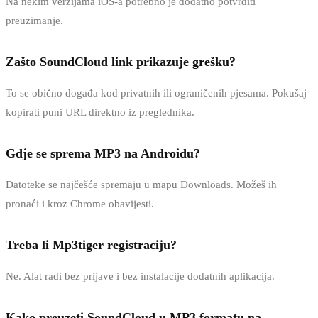
Na nekim verzijama iOS-a potrebno je dodatno potvrditi
preuzimanje.
Zašto SoundCloud link prikazuje grešku?
To se obično događa kod privatnih ili ograničenih pjesama. Pokušaj
kopirati puni URL direktno iz preglednika.
Gdje se sprema MP3 na Androidu?
Datoteke se najčešće spremaju u mapu Downloads. Možeš ih
pronaći i kroz Chrome obavijesti.
Treba li Mp3tiger registraciju?
Ne. Alat radi bez prijave i bez instalacije dodatnih aplikacija.
Kako preuzeti SoundCloud u MP3 formatu na