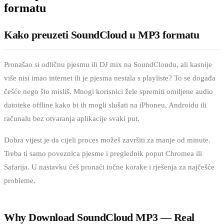
formatu
Kako preuzeti SoundCloud u MP3 formatu
Pronašao si odličnu pjesmu ili DJ mix na SoundCloudu, ali kasnije
više nisi imao internet ili je pjesma nestala s playliste? To se događa
češće nego što misliš. Mnogi korisnici žele spremiti omiljene audio
datoteke offline kako bi ih mogli slušati na iPhoneu, Androidu ili
računalu bez otvaranja aplikacije svaki put.
Dobra vijest je da cijeli proces možeš završiti za manje od minute.
Treba ti samo poveznica pjesme i preglednik poput Chromea ili
Safarija. U nastavku ćeš pronaći točne korake i rješenja za najčešće
probleme.
Why Download SoundCloud MP3 — Real