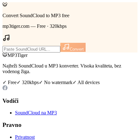
🐯
Convert SoundCloud to MP3 free
mp3tiger.com — Free · 320kbps
Convert
🐯
MP3Tiger
Najbrži SoundCloud u MP3 konverter. Visoka kvaliteta, bez
vodenog žiga.
✓ Free
✓ 320kbps
✓ No watermark
✓ All devices
Vodiči
SoundCloud na MP3
Pravno
Privatnost