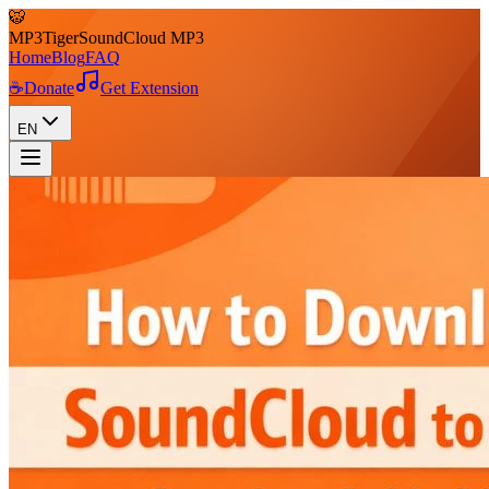
🐯
MP3
Tiger
SoundCloud MP3
Home
Blog
FAQ
☕
Donate
Get Extension
EN