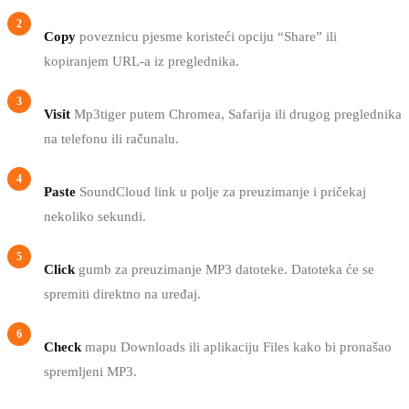
Copy
poveznicu pjesme koristeći opciju “Share” ili
kopiranjem URL-a iz preglednika.
Visit
Mp3tiger putem Chromea, Safarija ili drugog preglednika
na telefonu ili računalu.
Paste
SoundCloud link u polje za preuzimanje i pričekaj
nekoliko sekundi.
Click
gumb za preuzimanje MP3 datoteke. Datoteka će se
spremiti direktno na uređaj.
Check
mapu Downloads ili aplikaciju Files kako bi pronašao
spremljeni MP3.