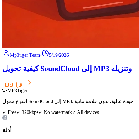
Mp3tiger Team
·
5/19/2026
كيفية تحويل SoundCloud إلى MP3 وتنزيله
اقرأ الدليل
🐯
MP3Tiger
أسرع محول SoundCloud إلى MP3. جودة عالية، بدون علامة مائية.
✓ Free
✓ 320kbps
✓ No watermark
✓ All devices
أدلة