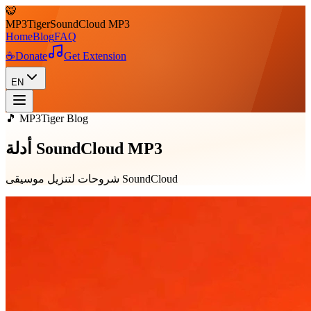
🐯
MP3
Tiger
SoundCloud MP3
Home
Blog
FAQ
☕
Donate
Get Extension
EN
🎵 MP3Tiger Blog
أدلة SoundCloud MP3
شروحات لتنزيل موسيقى SoundCloud